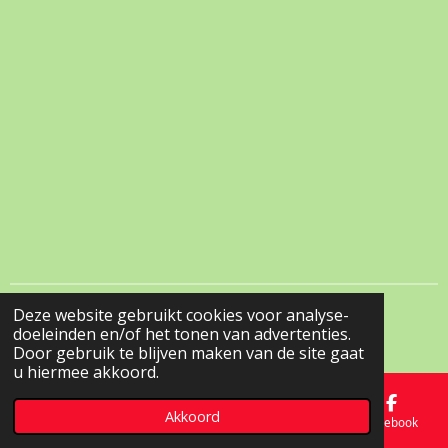
Deze website gebruikt cookies voor analyse-
© 2022 - 2026 Erwalhondensnacks
doeleinden en/of het tonen van advertenties.
Powered by
JouwWeb
Door gebruik te blijven maken van de site gaat
u hiermee akkoord.
Akkoord
E-mailadres
Telefoonnummer
Kaart
Facebook