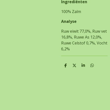
Ingrediënten
100% Zalm
Analyse
Ruw eiwit 77,0%, Ruw vet
16,8%, Ruwe As 12,0%,
Ruwe Celstof 0,7%, Vocht
6,2%
D
D
S
D
e
e
h
e
l
e
a
l
e
l
r
e
n
e
n