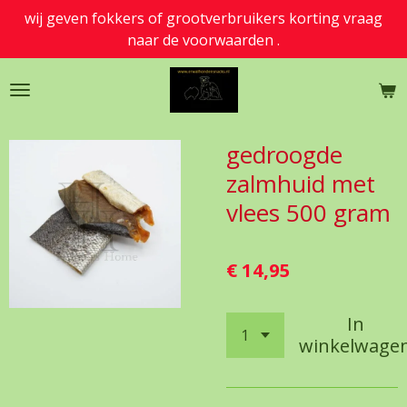
wij geven fokkers of grootverbruikers korting vraag
Ga
naar de voorwaarden .
direct
naar
de
hoofdinhoud
gedroogde
zalmhuid met
vlees 500 gram
€ 14,95
In
winkelwage