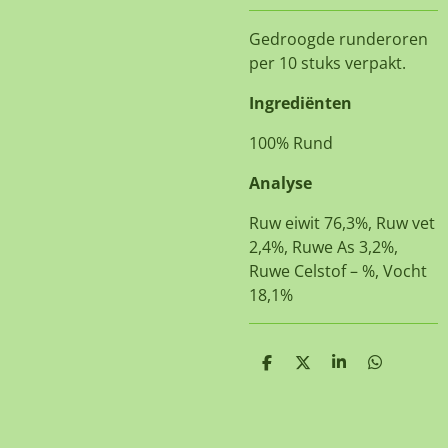
Gedroogde runderoren
per 10 stuks verpakt.
Ingrediënten
100% Rund
Analyse
Ruw eiwit 76,3%, Ruw vet
2,4%, Ruwe As 3,2%,
Ruwe Celstof – %, Vocht
18,1%
D
D
S
D
e
e
h
e
l
e
a
l
e
l
r
e
n
e
n