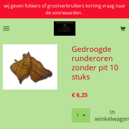
wij geven fokkers of grootverbruikers korting vraag naar
Ga
de voorwaarden .
direct
naar
de
hoofdinhoud
Gedroogde
runderoren
zonder pit 10
stuks
€ 6,25
In
winkelwage