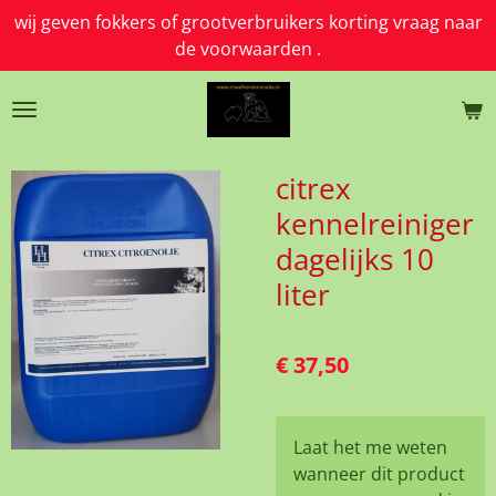
wij geven fokkers of grootverbruikers korting vraag naar
Ga
de voorwaarden .
direct
naar
de
hoofdinhoud
citrex
kennelreiniger
dagelijks 10
liter
€ 37,50
Laat het me weten
wanneer dit product