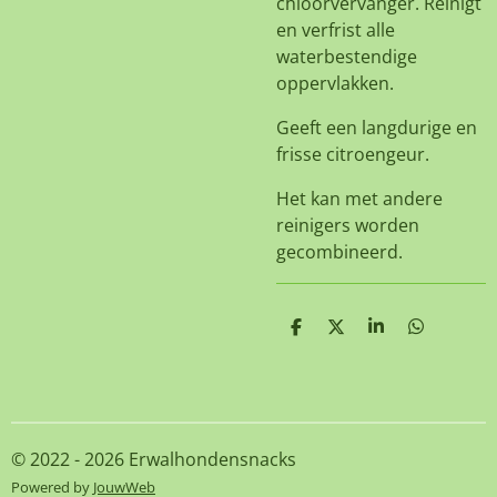
chloorvervanger. Reinigt
en verfrist alle
waterbestendige
oppervlakken.
Geeft een langdurige en
frisse citroengeur.
Het kan met andere
reinigers worden
gecombineerd.
D
D
S
D
e
e
h
e
l
e
a
l
e
l
r
e
n
e
n
© 2022 - 2026 Erwalhondensnacks
Powered by
JouwWeb