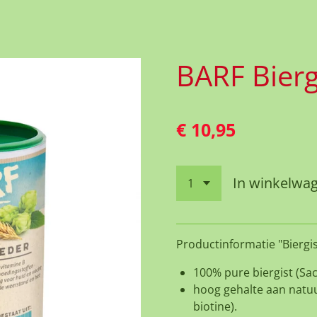
BARF Bierg
€ 10,95
In winkelwa
Productinformatie "Biergis
100% pure biergist (Sa
hoog gehalte aan natuu
biotine).