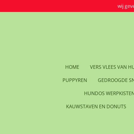
wij gev
Ga
direct
naar
de
hoofdinhoud
HOME
VERS VLEES VAN 
PUPPYREN
GEDROOGDE S
HUNDOS WERPKISTE
KAUWSTAVEN EN DONUTS