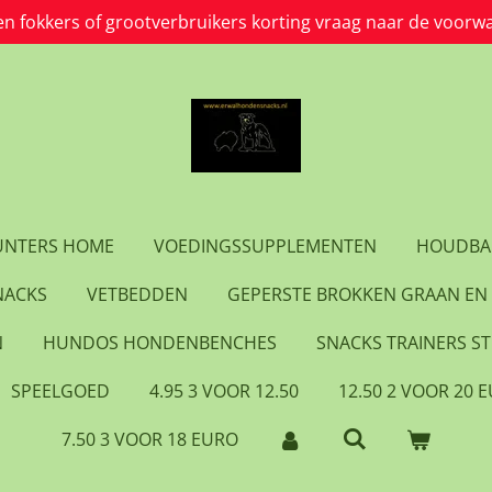
en fokkers of grootverbruikers korting vraag naar de voorw
HUNTERS HOME
VOEDINGSSUPPLEMENTEN
HOUDBA
NACKS
VETBEDDEN
GEPERSTE BROKKEN GRAAN EN 
N
HUNDOS HONDENBENCHES
SNACKS TRAINERS ST
SPEELGOED
4.95 3 VOOR 12.50
12.50 2 VOOR 20 
7.50 3 VOOR 18 EURO