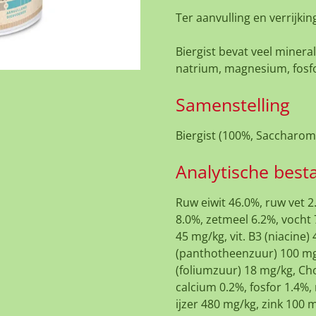
Ter aanvulling en verrijki
Biergist bevat veel miner
natrium, magnesium, fosfo
Samenstelling
Biergist (100%, Saccharomy
Analytische best
Ruw eiwit 46.0%, ruw vet 2
8.0%, zetmeel 6.2%, vocht 
45 mg/kg, vit. B3 (niacine) 
(panthotheenzuur) 100 mg/k
(foliumzuur) 18 mg/kg, Cho
calcium 0.2%, fosfor 1.4%
ijzer 480 mg/kg, zink 100