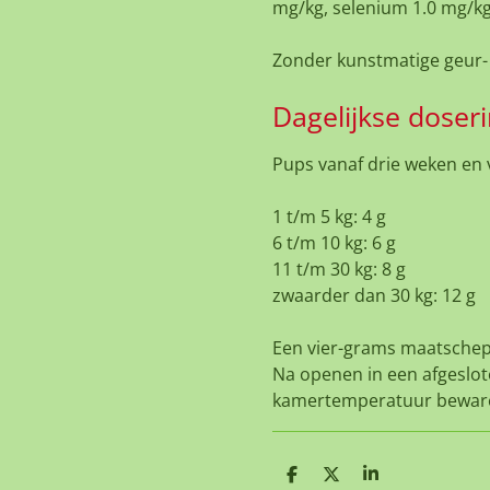
mg/kg, selenium 1.0 mg/kg
Zonder kunstmatige geur- 
Dagelijkse doseri
Pups vanaf drie weken en
1 t/m 5 kg: 4 g
6 t/m 10 kg: 6 g
11 t/m 30 kg: 8 g
zwaarder dan 30 kg: 12 g
Een vier-grams maatschepj
Na openen in een afgeslot
kamertemperatuur bewar
D
D
S