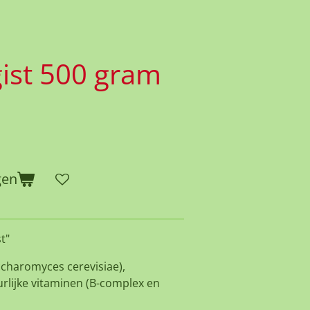
ist 500 gram
gen
t"
ccharomyces cerevisiae),
rlijke vitaminen (B-complex en