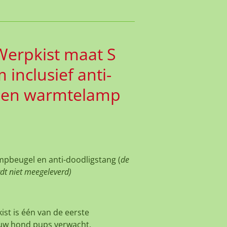
erpkist maat S
inclusief anti-
g en warmtelamp
ampbeugel en anti-doodligstang (
de
t niet meegeleverd)
ist is één van de eerste
w hond pups verwacht.