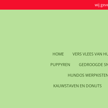
wij gev
Ga
direct
naar
de
hoofdinhoud
HOME
VERS VLEES VAN 
PUPPYREN
GEDROOGDE S
HUNDOS WERPKISTE
KAUWSTAVEN EN DONUTS