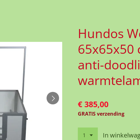
Hundos We
65x65x50 c
anti-doodl
warmtelam
€ 385,00
GRATIS verzending
In winkelwa