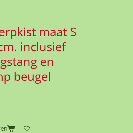
rpkist maat S
m. inclusief
igstang en
p beugel
gen