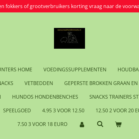
en fokkers of grootverbruikers korting vraag naar de voorw
HUNTERS HOME
VOEDINGSSUPPLEMENTEN
HOUDBA
NACKS
VETBEDDEN
GEPERSTE BROKKEN GRAAN EN 
N
HUNDOS HONDENBENCHES
SNACKS TRAINERS ST
SPEELGOED
4.95 3 VOOR 12.50
12.50 2 VOOR 20 
7.50 3 VOOR 18 EURO