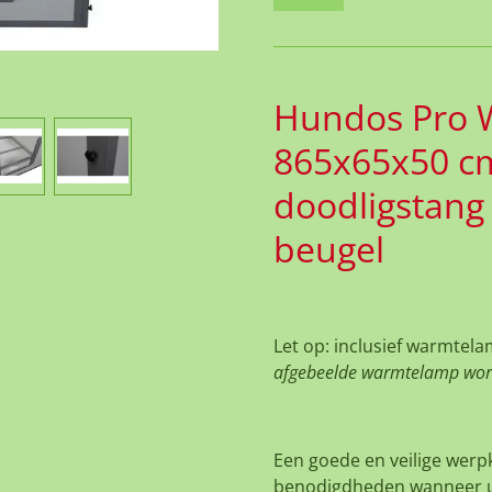
Hundos Pro W
865x65x50 cm 
doodligstan
beugel
Let op: inclusief warmtel
afgebeelde warmtelamp word
Een goede en veilige werpk
benodigdheden wanneer u