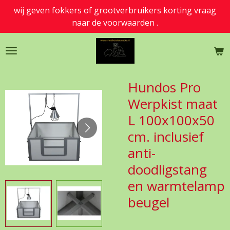
wij geven fokkers of grootverbruikers korting vraag
Ga
naar de voorwaarden .
direct
naar
de
hoofdinhoud
Hundos Pro
Werpkist maat
L 100x100x50
cm. inclusief
anti-
doodligstang
en warmtelamp
beugel