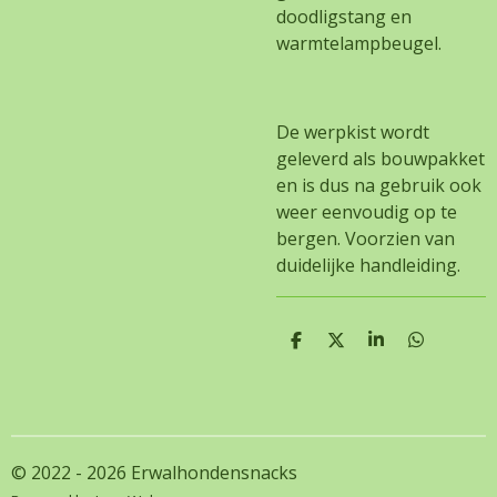
doodligstang en
warmtelampbeugel.
De werpkist wordt
geleverd als bouwpakket
en is dus na gebruik ook
weer eenvoudig op te
bergen. Voorzien van
duidelijke handleiding.
D
D
S
D
e
e
h
e
l
e
a
l
e
l
r
e
n
e
n
© 2022 - 2026 Erwalhondensnacks