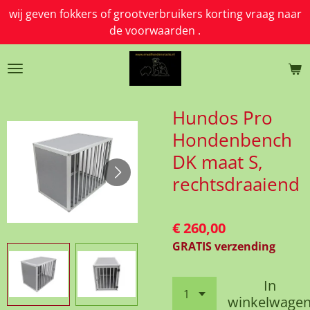
wij geven fokkers of grootverbruikers korting vraag naar
Ga
de voorwaarden .
direct
naar
de
hoofdinhoud
Hundos Pro
Hondenbench
DK maat S,
rechtsdraaiend
€ 260,00
GRATIS verzending
In
winkelwage