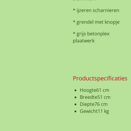
* ijzeren scharnieren
* grendel met knopje
* grijs betonplex
plaatwerk
Productspecificaties
Hoogte
61 cm
Breedte
51 cm
Diepte
76 cm
Gewicht
11 kg