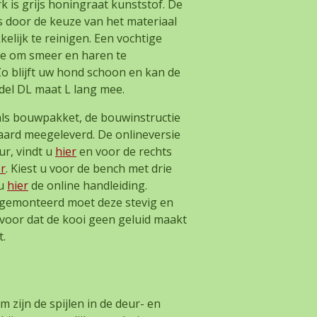
 is grijs honingraat kunststof. De
 door de keuze van het materiaal
kelijk te reinigen. Een vochtige
de om smeer en haren te
Zo blijft uw hond schoon en kan de
l DL maat L lang mee.
als bouwpakket, de bouwinstructie
daard meegeleverd. De onlineversie
ur, vindt u
hier
en voor de rechts
er
. Kiest u voor de bench met drie
u
hier
de online handleiding.
 gemonteerd moet deze stevig en
ervoor dat de kooi geen geluid maakt
.
zijn de spijlen in de deur- en