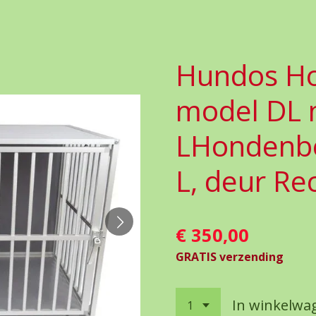
Hundos H
model DL 
LHondenb
L, deur Re
€ 350,00
GRATIS verzending
In winkelwa