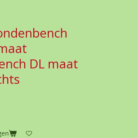
ondenbench
maat
ench DL maat
chts
gen