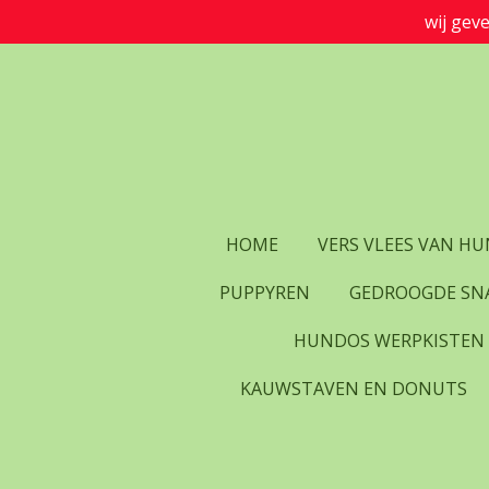
wij gev
Ga
direct
naar
de
hoofdinhoud
HOME
VERS VLEES VAN H
PUPPYREN
GEDROOGDE SN
HUNDOS WERPKISTEN
KAUWSTAVEN EN DONUTS