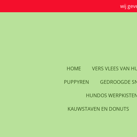
wij gev
Ga
direct
naar
de
hoofdinhoud
HOME
VERS VLEES VAN 
PUPPYREN
GEDROOGDE S
HUNDOS WERPKISTE
KAUWSTAVEN EN DONUTS