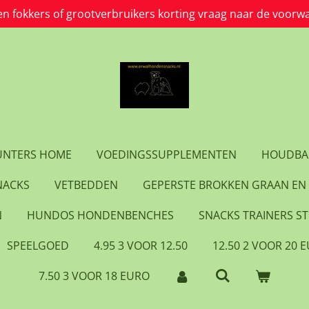
en fokkers of grootverbruikers korting vraag naar de voorw
HUNTERS HOME
VOEDINGSSUPPLEMENTEN
HOUDBA
NACKS
VETBEDDEN
GEPERSTE BROKKEN GRAAN EN 
N
HUNDOS HONDENBENCHES
SNACKS TRAINERS ST
SPEELGOED
4.95 3 VOOR 12.50
12.50 2 VOOR 20 
7.50 3 VOOR 18 EURO