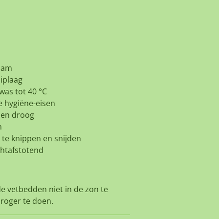
aam
liplaag
was tot 40 °C
e hygiëne-eisen
 en droog
n
te knippen en snijden
htafstotend
de vetbedden niet in de zon te
roger te doen.