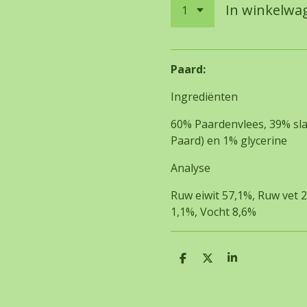
In winkelwa
Paard:
Ingrediënten
60% Paardenvlees, 39% sla
Paard) en 1% glycerine
Analyse
Ruw eiwit 57,1%, Ruw vet 
1,1%, Vocht 8,6%
D
D
S
e
e
h
l
e
a
e
l
r
n
e