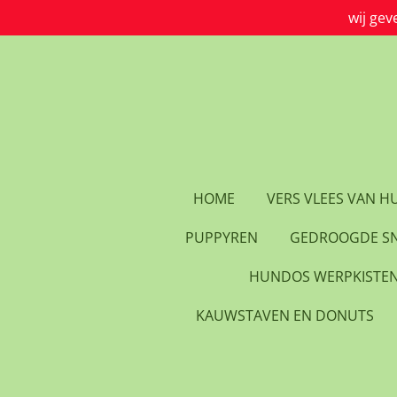
wij gev
Ga
direct
naar
de
hoofdinhoud
HOME
VERS VLEES VAN 
PUPPYREN
GEDROOGDE S
HUNDOS WERPKISTE
KAUWSTAVEN EN DONUTS