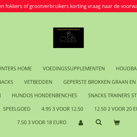
en fokkers of grootverbruikers korting vraag naar de voorw
HUNTERS HOME
VOEDINGSSUPPLEMENTEN
HOUDBA
NACKS
VETBEDDEN
GEPERSTE BROKKEN GRAAN EN 
N
HUNDOS HONDENBENCHES
SNACKS TRAINERS ST
SPEELGOED
4.95 3 VOOR 12.50
12.50 2 VOOR 20 
7.50 3 VOOR 18 EURO