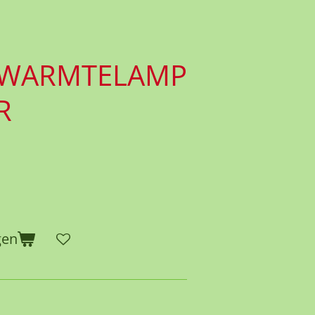
 WARMTELAMP
R
gen