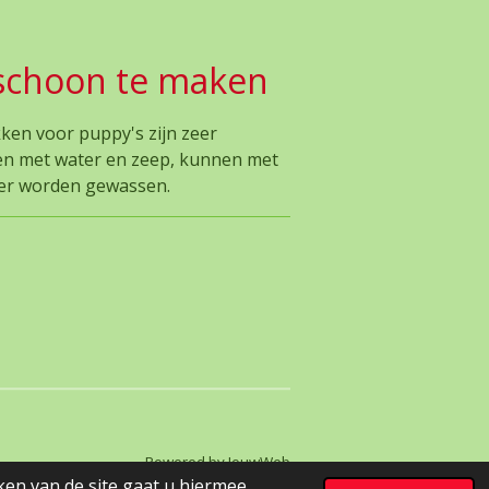
schoon te maken
ken voor puppy's zijn zeer
n met water en zeep, kunnen met
ser worden gewassen.
Powered by
JouwWeb
ken van de site gaat u hiermee