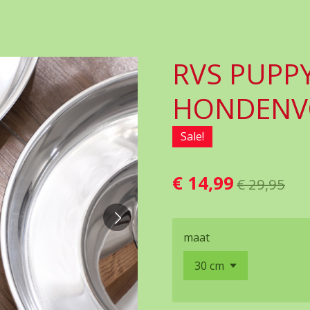
RVS PUPP
HONDENV
Sale!
€ 14,99
€ 29,95
maat