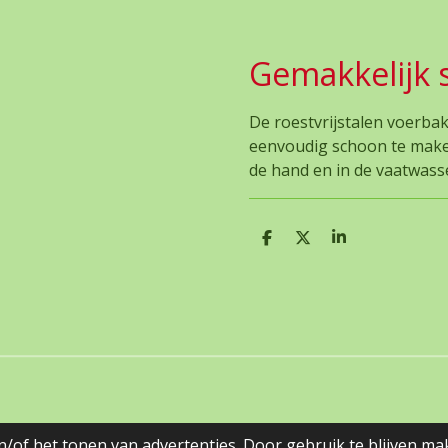
Gemakkelijk 
De roestvrijstalen voerbak
eenvoudig schoon te make
de hand en in de vaatwas
D
D
S
e
e
h
l
e
a
e
l
r
n
e
/of het tonen van advertenties. Door gebruik te blijven ma