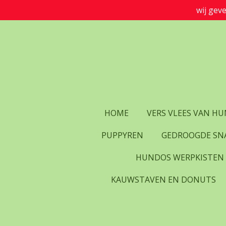
wij gev
Ga
direct
naar
de
hoofdinhoud
HOME
VERS VLEES VAN H
PUPPYREN
GEDROOGDE SN
HUNDOS WERPKISTEN
KAUWSTAVEN EN DONUTS