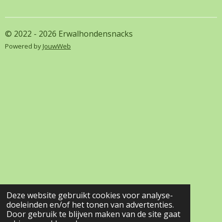
e
l
r
e
n
e
n
© 2022 - 2026 Erwalhondensnacks
Powered by
JouwWeb
Deze website gebruikt cookies voor analyse-
doeleinden en/of het tonen van advertenties.
Door gebruik te blijven maken van de site gaat