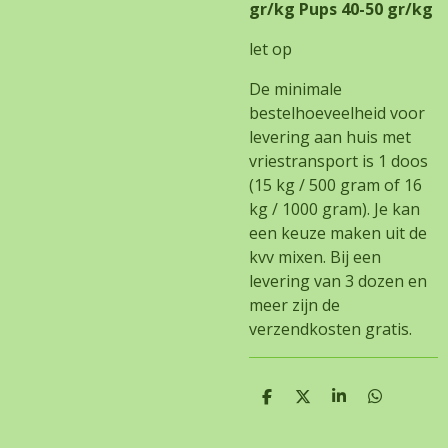
gr/kg Pups 40-50 gr/kg
let op
De minimale
bestelhoeveelheid voor
levering aan huis met
vriestransport is 1 doos
(15 kg / 500 gram of 16
kg / 1000 gram). Je kan
een keuze maken uit de
kvv mixen. Bij een
levering van 3 dozen en
meer zijn de
verzendkosten gratis.
D
D
S
D
e
e
h
e
l
e
a
l