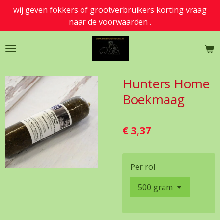
wij geven fokkers of grootverbruikers korting vraag
Ga
naar de voorwaarden .
direct
naar
de
hoofdinhoud
Hunters Home
Boekmaag
€ 3,37
Per rol